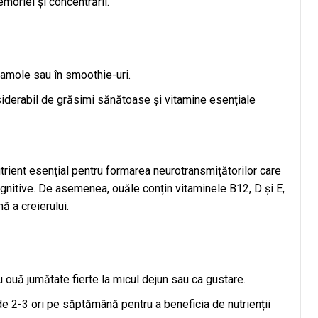
moriei și concentrării.
amole sau în smoothie-uri.
iderabil de grăsimi sănătoase și vitamine esențiale
trient esențial pentru formarea neurotransmițătorilor care
ognitive. De asemenea, ouăle conțin vitaminele B12, D și E,
ă a creierului.
 ouă jumătate fierte la micul dejun sau ca gustare.
 de 2-3 ori pe săptămână pentru a beneficia de nutrienții