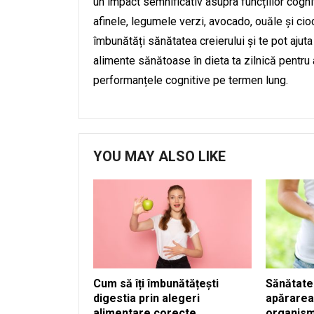
un impact semnificativ asupra funcțiilor cogni
afinele, legumele verzi, avocado, ouăle și ci
îmbunătăți sănătatea creierului și te pot ajuta
alimente sănătoase în dieta ta zilnică pentru a
performanțele cognitive pe termen lung.
YOU MAY ALSO LIKE
Cum să îți îmbunătățești
Sănătatea
digestia prin alegeri
apărarea
alimentare corecte
organism