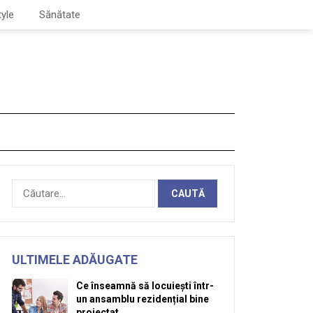
tyle
Sănătate
Caută
după:
ULTIMELE ADĂUGATE
Ce înseamnă să locuiești într-
un ansamblu rezidențial bine
proiectat