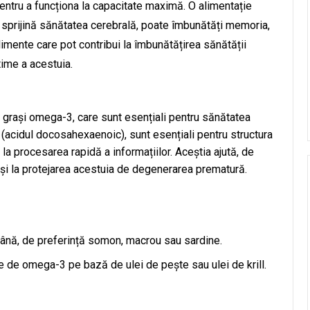
entru a funcționa la capacitate maximă. O alimentație
e sprijină sănătatea cerebrală, poate îmbunătăți memoria,
alimente care pot contribui la îmbunătățirea sănătății
time a acestuia.
 grași omega-3, care sunt esențiali pentru sănătatea
 (acidul docosahexaenoic), sunt esențiali pentru structura
la procesarea rapidă a informațiilor. Aceștia ajută, de
 și la protejarea acestuia de degenerarea prematură.
nă, de preferință somon, macrou sau sardine.
 de omega-3 pe bază de ulei de pește sau ulei de krill.