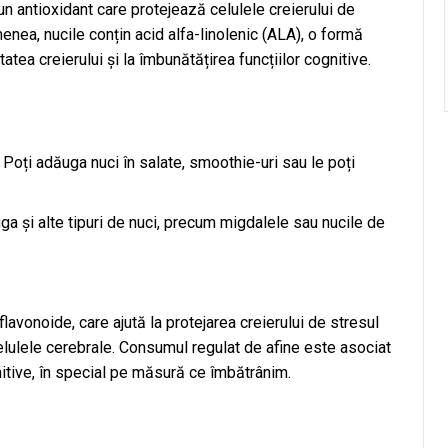
n antioxidant care protejează celulele creierului de
enea, nucile conțin acid alfa-linolenic (ALA), o formă
tea creierului și la îmbunătățirea funcțiilor cognitive.
Poți adăuga nuci în salate, smoothie-uri sau le poți
ga și alte tipuri de nuci, precum migdalele sau nucile de
flavonoide, care ajută la protejarea creierului de stresul
lulele cerebrale. Consumul regulat de afine este asociat
nitive, în special pe măsură ce îmbătrânim.