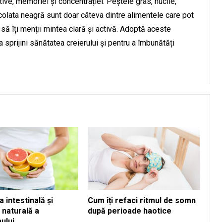
tive, memoriei și concentrației. Peștele gras, nucile,
ocolata neagră sunt doar câteva dintre alimentele care pot
 să îți menții mintea clară și activă. Adoptă aceste
 sprijini sănătatea creierului și pentru a îmbunătăți
 intestinală și
Cum îți refaci ritmul de somn
 naturală a
după perioade haotice
ului