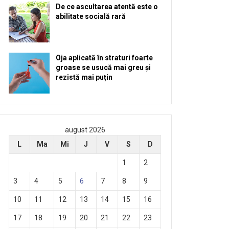
De ce ascultarea atentă este o
abilitate socială rară
Oja aplicată în straturi foarte
groase se usucă mai greu și
rezistă mai puțin
august 2026
L
Ma
Mi
J
V
S
D
1
2
3
4
5
6
7
8
9
10
11
12
13
14
15
16
17
18
19
20
21
22
23