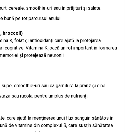
t, cereale, smoothie-uri sau în prăjituri și salate.
 bună pe tot parcursul anului.
, broccoli)
na K, folat și antioxidanți care ajută la protejarea
ări cognitive. Vitamina K joacă un rol important în formarea
 memoriei și protejează neuronii.
 supe, smoothie-uri sau ca garnitură la prânz și cină.
varza sau rucola, pentru un plus de nutrienți.
, care ajută la menținerea unui flux sanguin sănătos în
ună de vitamine din complexul B, care susțin sănătatea