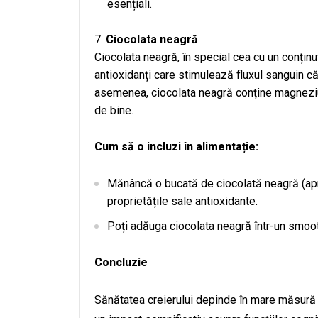
esențiali.
Ciocolata neagră
Ciocolata neagră, în special cea cu un conținu
antioxidanți care stimulează fluxul sanguin c
asemenea, ciocolata neagră conține magneziu, 
de bine.
Cum să o incluzi în alimentație:
Mănâncă o bucată de ciocolată neagră (apr
proprietățile sale antioxidante.
Poți adăuga ciocolata neagră într-un smooth
Concluzie
Sănătatea creierului depinde în mare măsură d