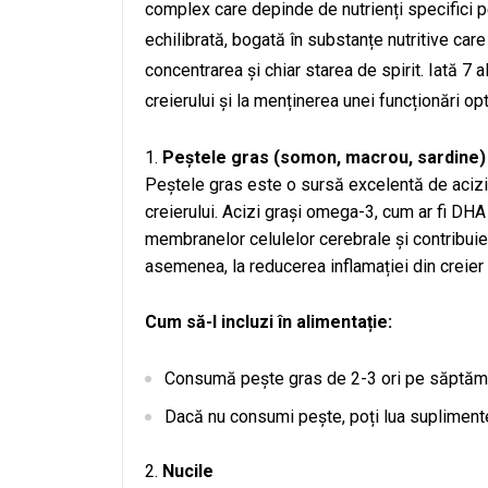
complex care depinde de nutrienți specifici p
echilibrată, bogată în substanțe nutritive car
concentrarea și chiar starea de spirit. Iată 7 
creierului și la menținerea unei funcționări op
Peștele gras (somon, macrou, sardine)
Peștele gras este o sursă excelentă de acizi
creierului. Acizi grași omega-3, cum ar fi DHA
membranelor celulelor cerebrale și contribuie 
asemenea, la reducerea inflamației din creier
Cum să-l incluzi în alimentație:
Consumă pește gras de 2-3 ori pe săptămâ
Dacă nu consumi pește, poți lua suplimente
Nucile