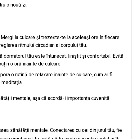
tru o nouă zi.
: Mergi la culcare și trezește-te la aceleași ore în fiecare
reglarea ritmului circadian al corpului tău.
ă dormitorul tău este întunecat, liniștit și confortabil. Evită
puțin o oră înainte de culcare.
rpora o rutină de relaxare înainte de culcare, cum ar fi
u meditația.
ătății mentale, așa că acordă-i importanța cuvenită.
area sănătății mentale. Conectarea cu cei din jurul tău, fie
prijin emoțional, te ajută să te simți mai puțin izolat și îți