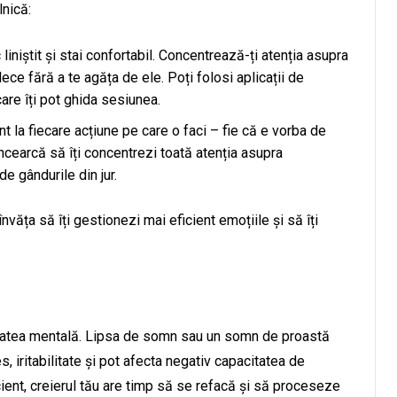
nică:
 liniștit și stai confortabil. Concentrează-ți atenția asupra
lece fără a te agăța de ele. Poți folosi aplicații de
are îți pot ghida sesiunea.
tent la fiecare acțiune pe care o faci – fie că e vorba de
ncearcă să îți concentrezi toată atenția asupra
e gândurile din jur.
nvăța să îți gestionezi mai eficient emoțiile și să îți
tatea mentală. Lipsa de somn sau un somn de proastă
s, iritabilitate și pot afecta negativ capacitatea de
cient, creierul tău are timp să se refacă și să proceseze