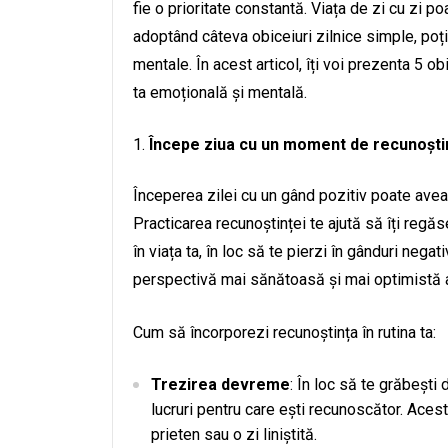
fie o prioritate constantă. Viața de zi cu zi p
adoptând câteva obiceiuri zilnice simple, poți 
mentale. În acest articol, îți voi prezenta 5 o
ta emoțională și mentală.
Începe ziua cu un moment de recunoști
Începerea zilei cu un gând pozitiv poate avea
Practicarea recunoștinței te ajută să îți regăs
în viața ta, în loc să te pierzi în gânduri nega
perspectivă mai sănătoasă și mai optimistă 
Cum să încorporezi recunoștința în rutina ta:
Trezirea devreme
: În loc să te grăbești 
lucruri pentru care ești recunoscător. Acest
prieten sau o zi liniștită.