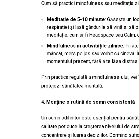
Cum să practici mindfulness sau meditația zil
Meditație de 5-10 minute
: Găsește un loc
respirației și lasă gândurile să vină și să p
meditație, cum ar fi Headspace sau Calm, c
Mindfulness în activitățile zilnice
: Fii a
mâncat, mers pe jos sau vorbit cu cineva. Î
momentului prezent, fără a te lăsa distras d
Prin practica regulată a mindfulness-ului, vei î
protejezi sănătatea mentală.
Menține o rutină de somn consistentă
Un somn odihnitor este esențial pentru sănă
calitate pot duce la creșterea nivelului de stre
concentrare și luarea deciziilor. Dormind sufi