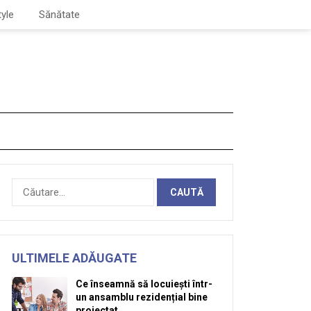
tyle
Sănătate
Caută
după:
ULTIMELE ADĂUGATE
Ce înseamnă să locuiești într-
un ansamblu rezidențial bine
proiectat