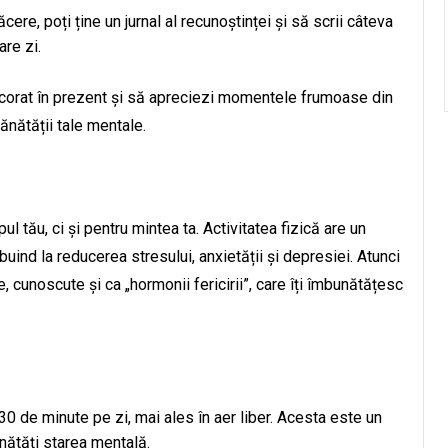
ăcere, poți ține un jurnal al recunoștinței și să scrii câteva
are zi.
ancorat în prezent și să apreciezi momentele frumoase din
ănătății tale mentale.
ul tău, ci și pentru mintea ta. Activitatea fizică are un
uind la reducerea stresului, anxietății și depresiei. Atunci
, cunoscute și ca „hormonii fericirii”, care îți îmbunătățesc
30 de minute pe zi, mai ales în aer liber. Acesta este un
nătăți starea mentală.