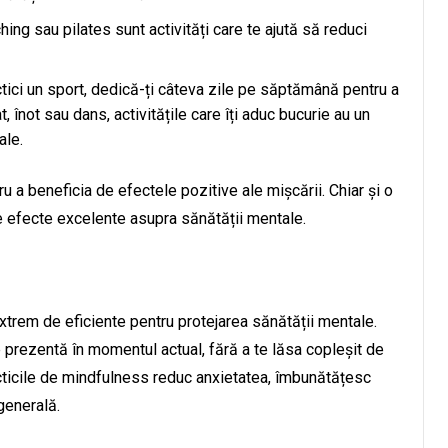
ching sau pilates sunt activități care te ajută să reduci
ctici un sport, dedică-ți câteva zile pe săptămână pentru a
, înot sau dans, activitățile care îți aduc bucurie au un
ale.
 a beneficia de efectele pozitive ale mișcării. Chiar și o
re efecte excelente asupra sănătății mentale.
xtrem de eficiente pentru protejarea sănătății mentale.
e prezentă în momentul actual, fără a te lăsa copleșit de
cticile de mindfulness reduc anxietatea, îmbunătățesc
generală.