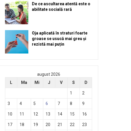
De ce ascultarea atentă este o
abilitate socială rară
Oja aplicată în straturi foarte
groase se usucă mai greu și
rezistă mai puțin
august 2026
L
Ma
Mi
J
V
S
D
1
2
3
4
5
6
7
8
9
10
11
12
13
14
15
16
17
18
19
20
21
22
23