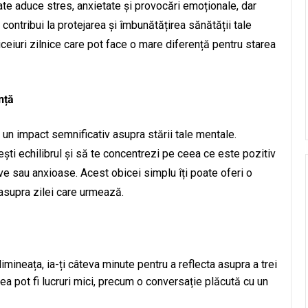
oate aduce stres, anxietate și provocări emoționale, dar
contribui la protejarea și îmbunătățirea sănătății tale
biceiuri zilnice care pot face o mare diferență pentru starea
nță
 un impact semnificativ asupra stării tale mentale.
ești echilibrul și să te concentrezi pe ceea ce este pozitiv
tive sau anxioase. Acest obicei simplu îți poate oferi o
asupra zilei care urmează.
dimineața, ia-ți câteva minute pentru a reflecta asupra a trei
ea pot fi lucruri mici, precum o conversație plăcută cu un