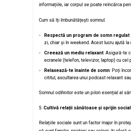
informațiile, iar corpul se poate reîncărca pen
Cum să îți îmbunătățești somnul:
Respectă un program de somn regulat
zi, chiar și în weekend. Acest lucru ajută la 
Creează un mediu relaxant
: Asigură-te c
ecranele (telefon, televizor, laptop) cu cel 
Relaxează-te înainte de somn
: Poți înco
cititul, ascultarea unui podcast relaxant sa
Somnul odihnitor este un pilon esențial al săn
Cultivă relații sănătoase și sprijin social
Relațiile sociale sunt un factor major în protej
că sunt familie, prieteni sau colegi, îți oferă s