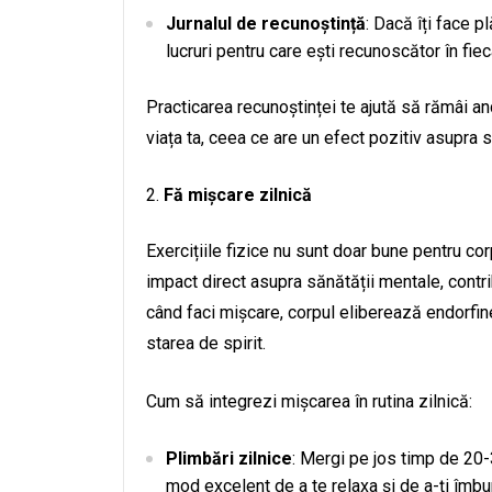
Jurnalul de recunoștință
: Dacă îți face pl
lucruri pentru care ești recunoscător în fiec
Practicarea recunoștinței te ajută să rămâi 
viața ta, ceea ce are un efect pozitiv asupra s
Fă mișcare zilnică
Exercițiile fizice nu sunt doar bune pentru corp
impact direct asupra sănătății mentale, contrib
când faci mișcare, corpul eliberează endorfine
starea de spirit.
Cum să integrezi mișcarea în rutina zilnică:
Plimbări zilnice
: Mergi pe jos timp de 20-
mod excelent de a te relaxa și de a-ți îmbu