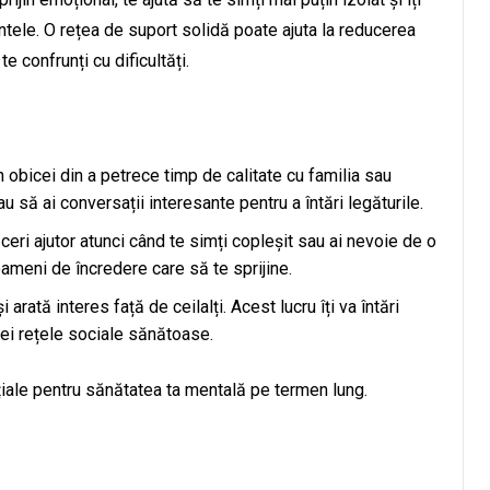
tele. O rețea de suport solidă poate ajuta la reducerea
e confrunți cu dificultăți.
n obicei din a petrece timp de calitate cu familia sau
au să ai conversații interesante pentru a întări legăturile.
 ceri ajutor atunci când te simți copleșit sau ai nevoie de o
ameni de încredere care să te sprijine.
și arată interes față de ceilalți. Acest lucru îți va întări
nei rețele sociale sănătoase.
ențiale pentru sănătatea ta mentală pe termen lung.