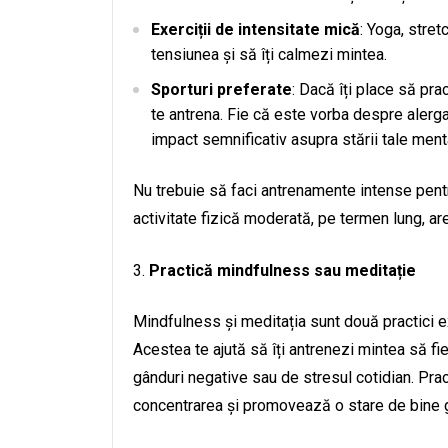
Exerciții de intensitate mică
: Yoga, stret
tensiunea și să îți calmezi mintea.
Sporturi preferate
: Dacă îți place să pra
te antrena. Fie că este vorba despre alergat
impact semnificativ asupra stării tale ment
Nu trebuie să faci antrenamente intense pentru
activitate fizică moderată, pe termen lung, a
Practică mindfulness sau meditație
Mindfulness și meditația sunt două practici e
Acestea te ajută să îți antrenezi mintea să fi
gânduri negative sau de stresul cotidian. Pra
concentrarea și promovează o stare de bine 