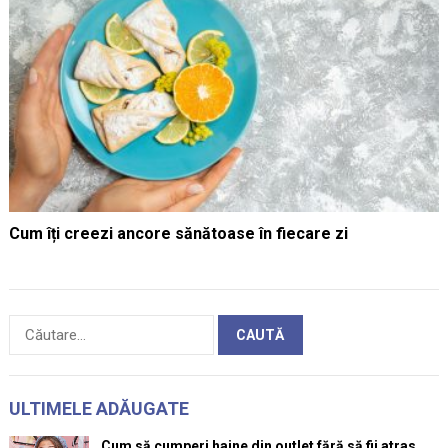
Cum îți creezi ancore sănătoase în fiecare zi
Caută
după:
ULTIMELE ADĂUGATE
Cum să cumperi haine din outlet fără să fii atras