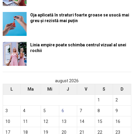
Oja aplicată în straturi foarte groase se usucă mai
greu și rezistă mai puțin
Linia empire poate schimba centrul vizual al unei
rochii
august 2026
L
Ma
Mi
J
V
S
D
1
2
3
4
5
6
7
8
9
10
11
12
13
14
15
16
17
18
19
20
21
22
23