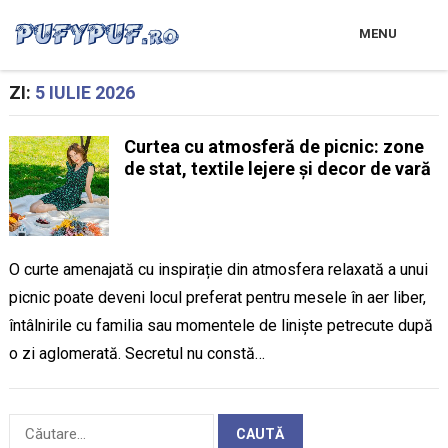
MENU
ZI:
5 IULIE 2026
Curtea cu atmosferă de picnic: zone
de stat, textile lejere și decor de vară
O curte amenajată cu inspirație din atmosfera relaxată a unui
picnic poate deveni locul preferat pentru mesele în aer liber,
întâlnirile cu familia sau momentele de liniște petrecute după
o zi aglomerată. Secretul nu constă…
Caută
după: