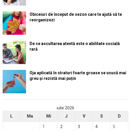
Obiceiuri de început de sezon care te ajută să te
reorganizezi
De ce ascultarea atentă este o abilitate socială
rară
Oja aplicată în straturi foarte groase se usucă mai
greu și rezistă mai puțin
iulie 2026
L
Ma
Mi
J
V
S
D
1
2
3
4
5