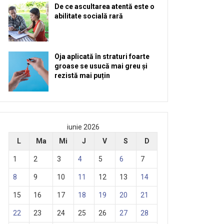
De ce ascultarea atentă este o
abilitate socială rară
Oja aplicată în straturi foarte
groase se usucă mai greu și
rezistă mai puțin
iunie 2026
L
Ma
Mi
J
V
S
D
1
2
3
4
5
6
7
8
9
10
11
12
13
14
15
16
17
18
19
20
21
22
23
24
25
26
27
28