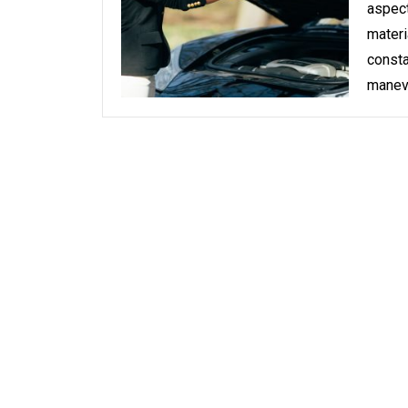
aspect
materi
consta
manev