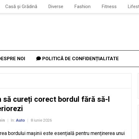
Casă și Grădină
Diverse
Fashion
Fitness
Lifes
ESPRE NOI
POLITICĂ DE CONFIDENȚIALITATE
să cureți corect bordul fără să-l
riorezi
in
In:
Auto
8 iunie 2026
|
|
rea bordului mașinii este esențială pentru menținerea unui