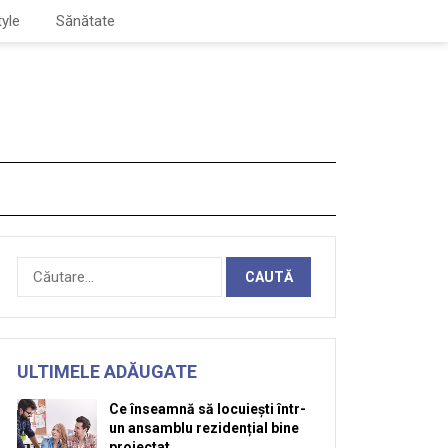
tyle
Sănătate
Caută
după:
ULTIMELE ADĂUGATE
Ce înseamnă să locuiești într-
un ansamblu rezidențial bine
proiectat