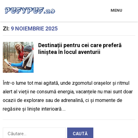
MENU
ZI:
9 NOIEMBRIE 2025
Destinații pentru cei care preferă
liniștea în locul aventurii
Într-o lume tot mai agitată, unde zgomotul orașelor și ritmul
alert al vieții ne consumă energia, vacanțele nu mai sunt doar
ocazii de explorare sau de adrenalină, ci și momente de
regăsire și liniște interioară….
Caută
după: