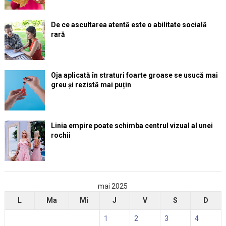
De ce ascultarea atentă este o abilitate socială
rară
Oja aplicată în straturi foarte groase se usucă mai
greu și rezistă mai puțin
Linia empire poate schimba centrul vizual al unei
rochii
mai 2025
L
Ma
Mi
J
V
S
D
1
2
3
4