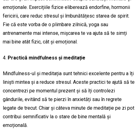
emoționale. Exercițiile fizice eliberează endorfine, hormonii
fericirii, care reduc stresul și îmbunătățesc starea de spirit.
Fie că este vorba de o plimbare zilnică, yoga sau
antrenamente mai intense, mișcarea te va ajuta să te simți
mai bine atât fizic, cât și emoțional.
Practică mindfulness și meditație
Mindfulness-ul și meditația sunt tehnici excelente pentru a îți
liniști mintea și a reduce stresul. Aceste practici te ajută să te
concentrezi pe momentul prezent și să îți controlezi
gândurile, evitând să te pierzi în anxietăți sau în regrete
legate de trecut. Chiar și câteva minute de meditație pe zi pot
contribui semnificativ la o stare de bine mentală și
emoțională.