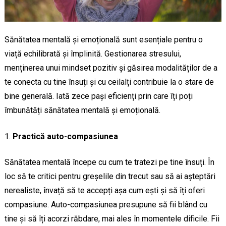
Sănătatea mentală și emoțională sunt esențiale pentru o
viață echilibrată și împlinită. Gestionarea stresului,
menținerea unui mindset pozitiv și găsirea modalităților de a
te conecta cu tine însuți și cu ceilalți contribuie la o stare de
bine generală. Iată zece pași eficienți prin care îți poți
îmbunătăți sănătatea mentală și emoțională.
Practică auto-compasiunea
Sănătatea mentală începe cu cum te tratezi pe tine însuți. În
loc să te critici pentru greșelile din trecut sau să ai așteptări
nerealiste, învață să te accepți așa cum ești și să îți oferi
compasiune. Auto-compasiunea presupune să fii blând cu
tine și să îți acorzi răbdare, mai ales în momentele dificile. Fii