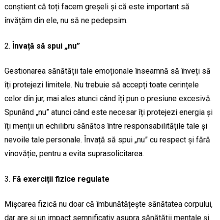
conștient că toți facem greșeli și că este important să
învățăm din ele, nu să ne pedepsim.
Învață să spui „nu”
Gestionarea sănătății tale emoționale înseamnă să înveți să
îți protejezi limitele. Nu trebuie să accepți toate cerințele
celor din jur, mai ales atunci când îți pun o presiune excesivă.
Spunând „nu” atunci când este necesar îți protejezi energia și
îți menții un echilibru sănătos între responsabilitățile tale și
nevoile tale personale. Învață să spui „nu” cu respect și fără
vinovăție, pentru a evita suprasolicitarea.
Fă exerciții fizice regulate
Mișcarea fizică nu doar că îmbunătățește sănătatea corpului,
dar are și un impact semnificativ asupra sănătății mentale și