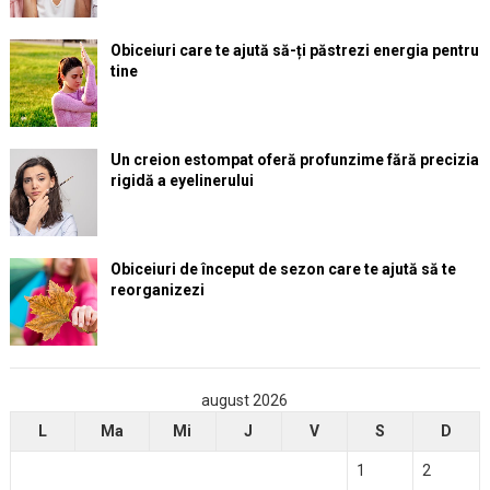
Obiceiuri care te ajută să-ți păstrezi energia pentru
tine
Un creion estompat oferă profunzime fără precizia
rigidă a eyelinerului
Obiceiuri de început de sezon care te ajută să te
reorganizezi
august 2026
L
Ma
Mi
J
V
S
D
1
2