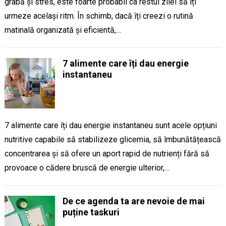
grabă și stres, este foarte probabil ca restul zilei să îți
urmeze același ritm. În schimb, dacă îți creezi o rutină
matinală organizată și eficientă,…
7 alimente care îți dau energie
instantaneu
7 alimente care îți dau energie instantaneu sunt acele opțiuni
nutritive capabile să stabilizeze glicemia, să îmbunătățească
concentrarea și să ofere un aport rapid de nutrienți fără să
provoace o cădere bruscă de energie ulterior,…
De ce agenda ta are nevoie de mai
puține taskuri