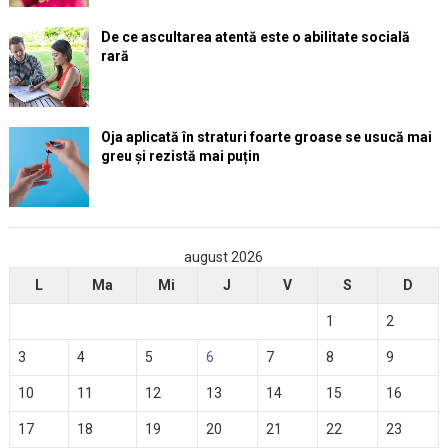
De ce ascultarea atentă este o abilitate socială
rară
Oja aplicată în straturi foarte groase se usucă mai
greu și rezistă mai puțin
august 2026
L
Ma
Mi
J
V
S
D
1
2
3
4
5
6
7
8
9
10
11
12
13
14
15
16
17
18
19
20
21
22
23