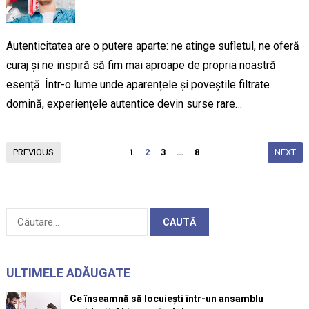
Autenticitatea are o putere aparte: ne atinge sufletul, ne oferă
curaj și ne inspiră să fim mai aproape de propria noastră
esență. Într-o lume unde aparențele și poveștile filtrate
domină, experiențele autentice devin surse rare…
Paginație
PREVIOUS
1
2
3
…
8
NEXT
articole
Caută
după:
ULTIMELE ADĂUGATE
Ce înseamnă să locuiești într-un ansamblu