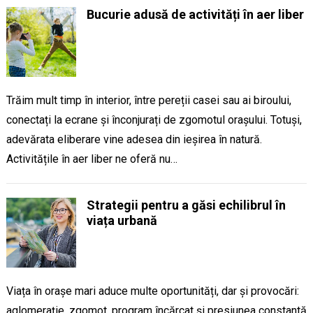
Bucurie adusă de activități în aer liber
Trăim mult timp în interior, între pereții casei sau ai biroului,
conectați la ecrane și înconjurați de zgomotul orașului. Totuși,
adevărata eliberare vine adesea din ieșirea în natură.
Activitățile în aer liber ne oferă nu…
Strategii pentru a găsi echilibrul în
viața urbană
Viața în orașe mari aduce multe oportunități, dar și provocări:
aglomerație, zgomot, program încărcat și presiunea constantă